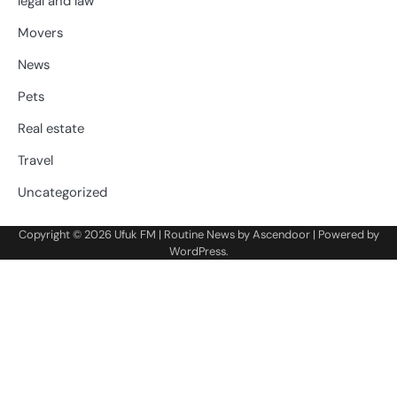
legal and law
Movers
News
Pets
Real estate
Travel
Uncategorized
Copyright © 2026
Ufuk FM
| Routine News by
Ascendoor
| Powered by
WordPress
.