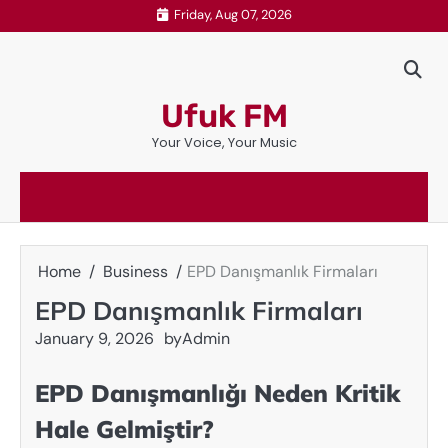
Skip
Friday, Aug 07, 2026
to
content
Ufuk FM
Your Voice, Your Music
Home
Business
EPD Danışmanlık Firmaları
EPD Danışmanlık Firmaları
January 9, 2026
by
Admin
EPD Danışmanlığı Neden Kritik
Hale Gelmiştir?